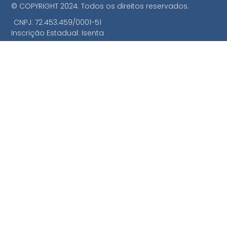
© COPYRIGHT 2024. Todos os direitos reservados.
CNPJ: 72.453.459/0001-51
Inscrição Estadual: Isenta