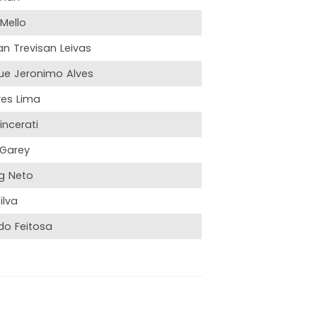
Mello
an Trevisan Leivas
que Jeronimo Alves
ires Lima
incerati
 Garey
rg Neto
ilva
do Feitosa