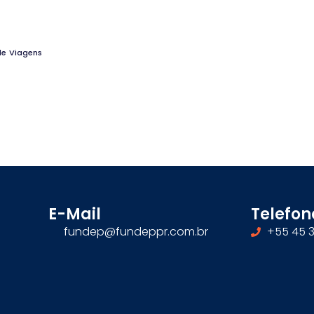
e Viagens
E-Mail
Telefon
fundep@fundeppr.com.br
+55 45 3