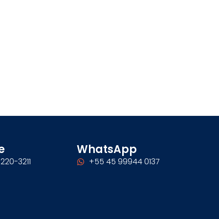
e
WhatsApp
220-3211
+55 45 99944 0137