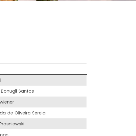
i
 Bonugli Santos
Zwiener
da de Oliveira Sereia
Prasniewski
sman